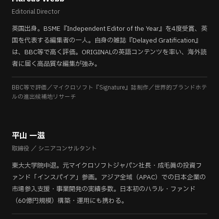
Editorial Director
英国出身。BSME『Independent Editor of the Year』を4度受賞、英
国を代表する編集者の一人。自身の雑誌『Delayed Gratification』
は、BBC等で高く評価。ORIGINALの英語コンテンツを率い、海外読
者に届く高品質な編集が強み。
BBC等で評価／マイクロソフト『Signature』誌制作／世界的ブランドホテ
ルの進出候補地リサーチ
平山 一滋
取締役 ／ シニアコンサルタント
東大大学院中退。元マイクロソフトジャパン社長・成毛眞の投資フ
ァンド「インスパイア」参画。アジア全域（APAC）での日本企業の
市場参入支援・事業開発の実績多数。日本初のハラル・ファンド
（60億円規模）構築・運用にも携わる。