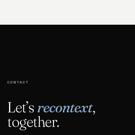
CONTACT
Let’s
recontext
,
together.