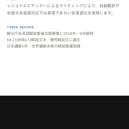
ッショナルエディターによるライティングにより、自動翻訳や
安価な多言語対応では表現できない多言語化を実現します。
Time Out Tokyo ↗
TRACK RECORD
EN
観光庁多言語解説整備支援事業に2018年〜8年継続
R4 21地域672解説文中・優秀解説文に選定
日本遺産5件・世界遺産多数の解説整備実績