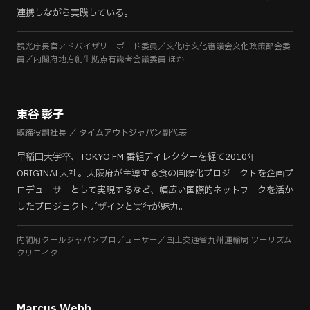
連携しながら実践している。
観光庁長官アドバイザリーボード委員／文化庁文化審議会文化政策部会委
員／内閣府地方創生拠点有識者会議委員 ほか
東谷 彰子
取締役副社長 ／ タイムアウトジャパン副代表
早稲田大学卒、TOKYO FM 番組ディレクターを経て2010年
ORIGINAL入社。大阪府が主導する食の国際化プロジェクトを企画プ
ロデューサーとして実現するなど、幅広い国際的ネットワークを活か
したプロジェクトデザインと実行が魅力。
内閣府クールジャパンプロデューサー／国土交通省九州運輸局 ツーリズム
クリエイター
Marcus Webb