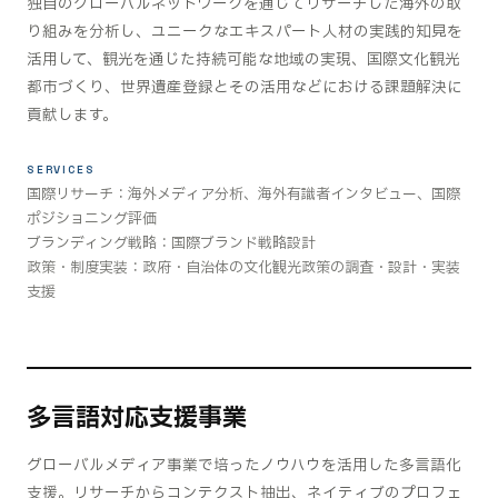
独自のグローバルネットワークを通じてリサーチした海外の取
り組みを分析し、ユニークなエキスパート人材の実践的知見を
3つのD
活用して、観光を通じた持続可能な地域の実現、国際文化観光
都市づくり、世界遺産登録とその活用などにおける課題解決に
貢献します。
事業領域
SERVICES
国際リサーチ：海外メディア分析、海外有識者インタビュー、国際
チーム
ポジショニング評価
ブランディング戦略：国際ブランド戦略設計
最新情報
政策・制度実装：政府・自治体の文化観光政策の調査・設計・実装
支援
お問い合わせ
採用情報
多言語対応支援事業
グローバルメディア事業で培ったノウハウを活用した多言語化
アクセス
支援。リサーチからコンテクスト抽出、ネイティブのプロフェ