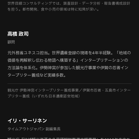
世界目線コンサルティングでは、調査設計・データ分析・報告書構成設計
を担う。都市開発、食や小売の領域は特に知見が深い。
高橋 政司
顧問
元外務省ユネスコ担当。世界遺産登録の現場を4年半経験。「地域の
価値を再解釈し伝わる物語へ構築する」インタープリテーションの
方法論を体系化。伊勢神宮が参加した観光庁事業や伊賀の忍者イン
タープリター養成など実績多数。
観光庁 伊勢神宮インタープリター養成事業／伊賀市忍者・五島市インター
プリター養成（いずれも日本遺産認定地域）
イリ・サーリネン
タイムアウトジャパン 副編集長