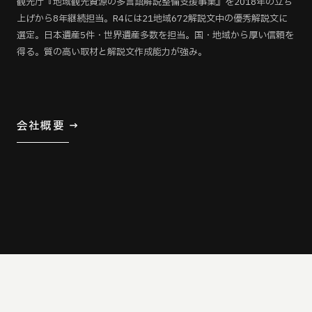
観光庁『地域観光資源の多言語解説整備支援事業』を2018年の立ち
上げから8年継続担当。R4には21地域672解説文中の優秀解説文に
選定。日本遺産5件・世界遺産多数を担当。国・地域から厚い信頼を
得る。質の高い取材と解説文作成能力が強み。
会社概要 →