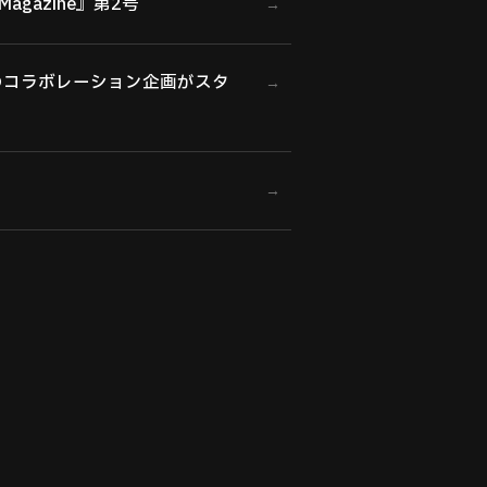
agazine』第2号
→
のコラボレーション企画がスタ
→
→