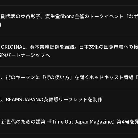
副代表の東谷彰子、資生堂fibona主催のトークイベント「な
壇
ORIGINAL、資本業務提携を締結。日本文化の国際市場への
略的パートナーシップへ
、街のキーマンに「街の使い方」を聞くポッドキャスト番組『BEI
、BEAMS JAPANの英語版リーフレットを制作
代のための建築 ─『Time Out Japan Magazine』第4号を