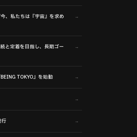
ぜ今、私たちは『宇宙』を求め
→
接続と定着を目指し、長期ゴー
→
NG TOKYO』を始動
→
→
発行
→