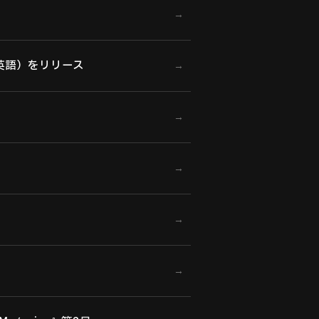
→
語：英語）をリリース
→
→
→
→
→