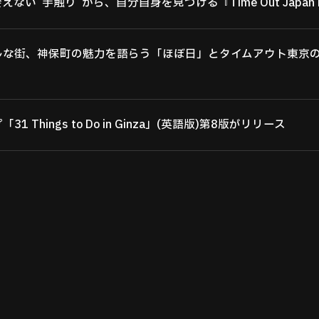
ない“手触り”から、自分自身を見つける『Time Out Japan M
ルな街、神保町の魅力を語らう「ほぼ日」とタイムアウト東京
 Things to Do in Ginza」(英語版)第8版がリリース